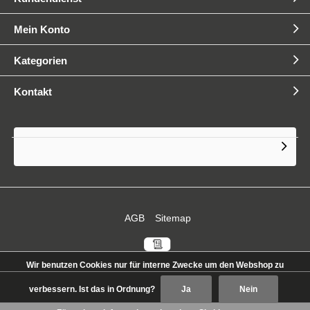
Mein Konto
Ist Pulverbeschichtung
Kategorien
umweltfreundlich?
Kontakt
Zu welcher Branche gehört die
Pulverbeschichtung?
Dünnschicht Pulverlacke - Was
AGB
Sitemap
sind die Merkmale?
Wir benutzen Cookies nur für interne Zwecke um den Webshop zu
verbessern. Ist das in Ordnung?
Ja
Nein