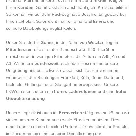
nicht der Fall und unsere LKW’s fahren auf
direktem Weg
zu
Ihren
Kunden
. Somit lässt sich auch häufig ein Kreislauf bilden.
So können wir auf dem Rückweg neue Beschichtungsware bei
Ihnen abholen. So erreicht man eine hohe
Effizienz
und
schnelle Bearbeitungsmöglichkeiten.
Unser Standort in
Solms
, in der Nähe von
Wetzlar
, liegt in
Mittelhessen
direkt an der Bundesstraße B49. Hierüber
erreichen wir in wenigen Kilometern die Autobahn A45, A5 und
A3. Wir liefern
bundesweit
auch über Hessen und unsere
Umgebung hinaus. Teilweise lassen sich Touren verbinden,
wenn wir in den Richtungen Frankfurt, Köln, Bonn, Dortmund,
Bielefeld, Göttingen oder Stuttgart unterwegs sind. Unsere
LKW’s haben zudem ein
hohes Ladevolumen
und eine
hohe
Gewichtszuladung
.
Unsere Logistik ist auch im
Fernverkehr
tätig und so können wir
vielen unseren Kunden auch weite Strecken anbieten. Dies
macht uns zu einem flexiblen Partner. Für uns steht Ihr Produkt
im Zusammenspiel mit unserer Dienstleistung der