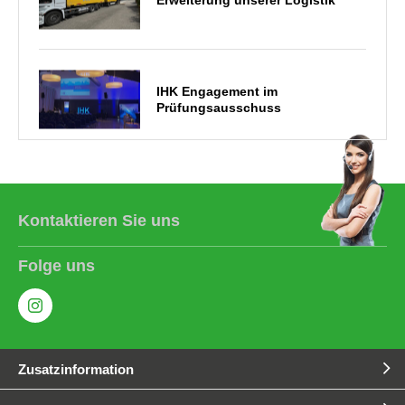
IHK Engagement im
Prüfungsausschuss
Die QIB entwickelt sich weiter
Kontaktieren Sie uns
Folge uns
2025 Zertifizierung nach DIN EN
1090 & 55634
Zusatzinformation
QIB Zertifizierung 2025