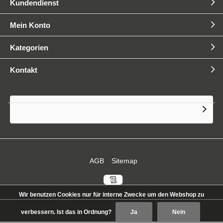
Kundendienst
Mein Konto
Kategorien
QIB next generation Videoreihe
Kontakt
E-Gabelstapler vollständig
umgestellt
Volle Flexibilität durch eigene
AGB
Sitemap
Logistik
Wir benutzen Cookies nur für interne Zwecke um den Webshop zu
verbessern. Ist das in Ordnung?
Ja
Nein