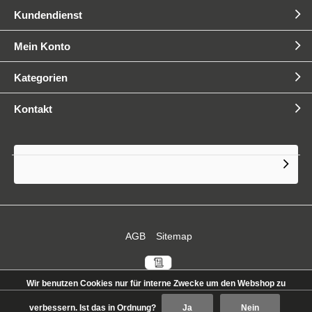
QIB Zertifizierung 2025
Kundendienst
Mein Konto
Kategorien
QIB next generation Videoreihe
Kontakt
E-Gabelstapler vollständig
umgestellt
Volle Flexibilität durch eigene
AGB
Sitemap
Logistik
Wir benutzen Cookies nur für interne Zwecke um den Webshop zu
verbessern. Ist das in Ordnung?
Ja
Nein