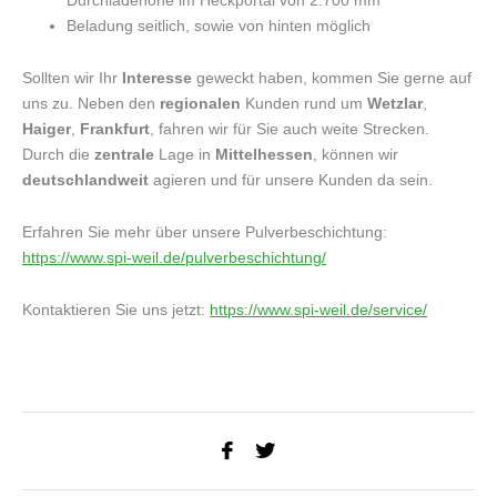
Durchladehöhe im Heckportal von 2.700 mm
Beladung seitlich, sowie von hinten möglich
Sollten wir Ihr
Interesse
geweckt haben, kommen Sie gerne auf
uns zu. Neben den
regionalen
Kunden rund um
Wetzlar
,
Haiger
,
Frankfurt
, fahren wir für Sie auch weite Strecken.
Durch die
zentrale
Lage in
Mittelhessen
, können wir
deutschlandweit
agieren und für unsere Kunden da sein.
Erfahren Sie mehr über unsere Pulverbeschichtung:
https://www.spi-weil.de/pulverbeschichtung/
Kontaktieren Sie uns jetzt:
https://www.spi-weil.de/service/