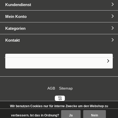
QIB Zertifizierung 2025
Kundendienst
Mein Konto
Kategorien
QIB next generation Videoreihe
Kontakt
E-Gabelstapler vollständig
umgestellt
Volle Flexibilität durch eigene
AGB
Sitemap
Logistik
Wir benutzen Cookies nur für interne Zwecke um den Webshop zu
verbessern. Ist das in Ordnung?
Ja
Nein