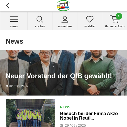
0
menu
suchen
anmelden
wishlist
ihr warenkorb
News
Neuer Vorstand der QIB gewählt!
02 / 12 / 2025
NEWS
Besuch bei der Firma Akzo
Nobel in Reutl...
29 / 09 / 2025